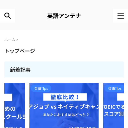
英語アンテナ
ホーム
>
トップページ
新着記事
英語TIps
英語TIps