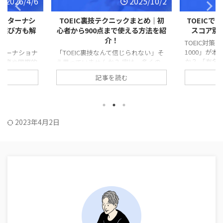
2026/4/6
2025/10/2
インターナシ
TOEIC裏技テクニックまとめ｜初
TOEICで
【選び方も解
心者から900点まで使える方法を紹
スコア別
介！
TOEIC対
1000」が
ターナショナ
「TOEIC裏技なんて信じられない」そ
か？ 「有名
教育や国際的
う思っていませんか？ 実は、多くの
分には難し
ら注目を集め
受験者が知らないだけで、スコアアッ
記事を読む
「もし時間
どの学校を選
プを実現する可能性がある方法が存在
に、スコア
どれくらいか
します。 リーディングで毎回時間切れ
う…」 そん
学に不利にな
になる、最後の30問を塗り絵で終わっ
駄にしたく
や不安を持つ
てしまう、そんな悔しい思いはもう終
る方もいるで
ょうか。 本
わりです。 この記事では、Yahoo!知
2023年4月2日
は、『でる1
すめのインタ
恵袋で話題の「迷ったらC戦略」の真
在のスコア
10校紹介する
偽から、パート別のテクニック、初心
べきことを具
のポイントや
者でも1週間で習得できる文法裏技ま
まで読めば
いても詳しく
で実証済みの攻略法を公開。 英語力
え、自分の
ルの特徴や学
に自信がなくても、正しい裏技を知れ
ルートがわかる
教育カリキュ
ばスコアは上がります。 ぜひ参考に
自分や ...
してください。 &n ...